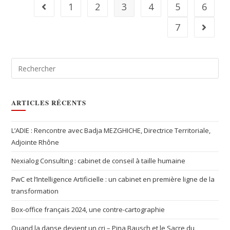
1
2
3
4
5
6
7
ARTICLES RÉCENTS
L’ADIE : Rencontre avec Badja MEZGHICHE, Directrice Territoriale,
Adjointe Rhône
Nexialog Consulting : cabinet de conseil à taille humaine
PwC et l’Intelligence Artificielle : un cabinet en première ligne de la
transformation
Box-office français 2024, une contre-cartographie
Quand la danse devient un cri – Pina Bausch et le Sacre du