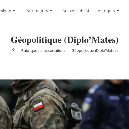
mlyon
Partenaires
Archives du M
À propos
Géopolitique (Diplo’Mates)
>
Rubriques d'associations
>
Géopolitique (Diplo’Mates)