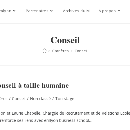
mlyon
Partenaires
Archives du M
À propos
Conseil
>
Carrières
>
Conseil
onseil à taille humaine
ières
/
Conseil
/
Non classé
/
Ton stage
on et Laurie Chapelle, Chargée de Recrutement et de Relations Ecol
 renforce ses liens avec emlyon business school…