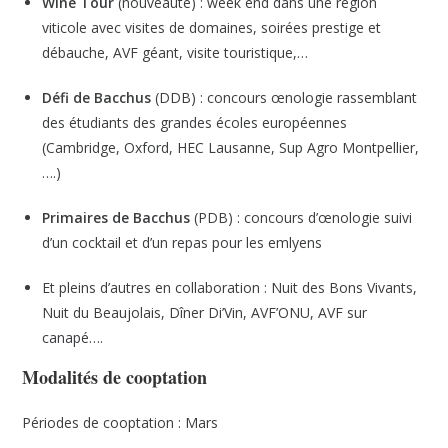
Wine Tour
(nouveauté) : week end dans une région
viticole avec visites de domaines, soirées prestige et
débauche, AVF géant, visite touristique,…
Défi de Bacchus
(DDB) : concours œnologie rassemblant
des étudiants des grandes écoles européennes
(Cambridge, Oxford, HEC Lausanne, Sup Agro Montpellier,
….)
Primaires de Bacchus
(PDB) : concours d’œnologie suivi
d’un cocktail et d’un repas pour les emlyens
Et pleins d’autres en collaboration : Nuit des Bons Vivants,
Nuit du Beaujolais, Dîner Di’Vin, AVF’ONU, AVF sur
canapé….
Modalités de cooptation
Périodes de cooptation : Mars