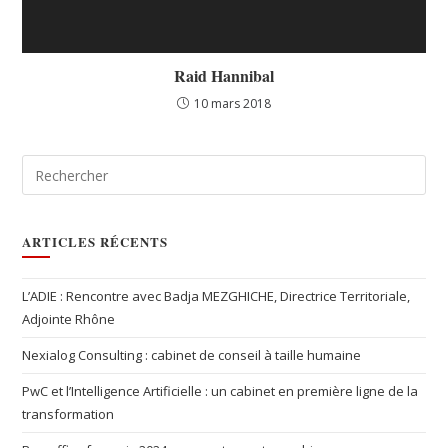
ARTICLES RÉCENTS
L’ADIE : Rencontre avec Badja MEZGHICHE, Directrice Territoriale,
Adjointe Rhône
Nexialog Consulting : cabinet de conseil à taille humaine
PwC et l’Intelligence Artificielle : un cabinet en première ligne de la
transformation
Box-office français 2024, une contre-cartographie
Quand la danse devient un cri – Pina Bausch et le Sacre du
Printemps.