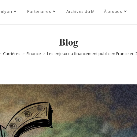
mlyon
Partenaires
Archives du M
À propos
Blog
>
Carrières
>
Finance
>
Les enjeux du financement public en France en 