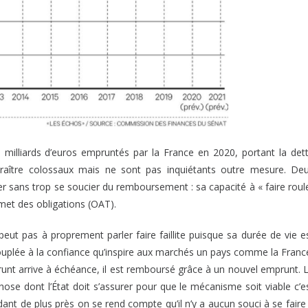
0 milliards d’euros empruntés par la France en 2020, portant la det
araître colossaux mais ne sont pas inquiétants outre mesure. De
r sans trop se soucier du remboursement : sa capacité à « faire roul
émet des obligations (OAT).
eut pas à proprement parler faire faillite puisque sa durée de vie e
 couplée à la confiance qu’inspire aux marchés un pays comme la Franc
mprunt arrive à échéance, il est remboursé grâce à un nouvel emprunt. 
ose dont l’État doit s’assurer pour que le mécanisme soit viable c’e
rdant de plus près on se rend compte qu’il n’y a aucun souci à se faire