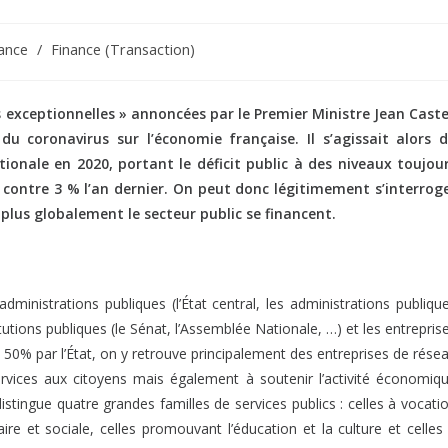
ance
/
Finance (Transaction)
s exceptionnelles » annoncées par le Premier Ministre Jean Cast
 du coronavirus sur l’économie française. Il s’agissait alors 
ionale en 2020, portant le déficit public à des niveaux toujou
21 contre 3 % l’an dernier. On peut donc légitimement s’interrog
t plus globalement le secteur public se financent.
administrations publiques (l’État central, les administrations publiqu
titutions publiques (le Sénat, l’Assemblée Nationale, …) et les entrepris
e 50% par l’État, on y retrouve principalement des entreprises de rése
rvices aux citoyens mais également à soutenir l’activité économiq
tingue quatre grandes familles de services publics : celles à vocati
aire et sociale, celles promouvant l’éducation et la culture et celles