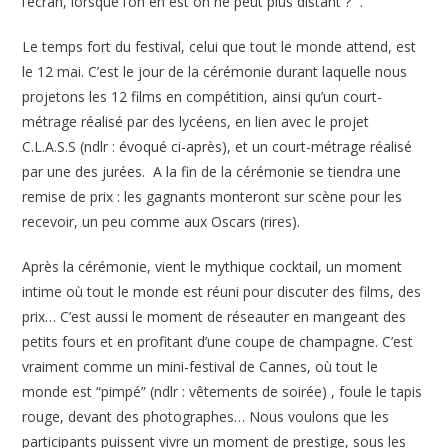
l’écran, lorsque l’on en est on ne peut plus distant ? ”.
Le temps fort du festival, celui que tout le monde attend, est
le 12 mai. C’est le jour de la cérémonie durant laquelle nous
projetons les 12 films en compétition, ainsi qu’un court-
métrage réalisé par des lycéens, en lien avec le projet
C.L.A.S.S (ndlr : évoqué ci-après), et un court-métrage réalisé
par une des jurées. A la fin de la cérémonie se tiendra une
remise de prix : les gagnants monteront sur scène pour les
recevoir, un peu comme aux Oscars (rires).
Après la cérémonie, vient le mythique cocktail, un moment
intime où tout le monde est réuni pour discuter des films, des
prix… C’est aussi le moment de réseauter en mangeant des
petits fours et en profitant d’une coupe de champagne. C’est
vraiment comme un mini-festival de Cannes, où tout le
monde est “pimpé” (ndlr : vêtements de soirée) , foule le tapis
rouge, devant des photographes… Nous voulons que les
participants puissent vivre un moment de prestige, sous les