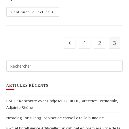
Continuer La Lecture
1
2
3
ARTICLES RÉCENTS
L’ADIE : Rencontre avec Badja MEZGHICHE, Directrice Territoriale,
Adjointe Rhône
Nexialog Consulting : cabinet de conseil à taille humaine
PwC et l’Intelligence Artificielle : un cabinet en première ligne de la