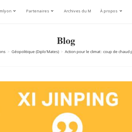
mlyon
Partenaires
Archives du M
À propos
Blog
ons
>
Géopolitique (Diplo'Mates)
>
Action pour le climat : coup de chaud 