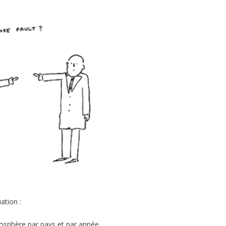
ation :
osphère par pays et par année.