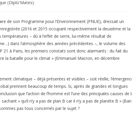
que (Diplo'Mates)
iaire de son Programme pour l’Environnement (PNUE), dressait un
s enregistrée (2016 et 2015 occupant respectivement la deuxième et la
 températures – dû à l’effet de serre, lui-même résultat de
hane…) dans l’atmosphère des années précédentes –, le volume des
1 à Paris, les premiers constats sont donc alarmants : du fait du
re la bataille pour le climat » (Emmanuel Macron, en décembre
ent climatique – déjà présentes et visibles – soit réelle, l’émergenc
global prennent beaucoup de temps. Si, après de grandes et longues
onclusion que l’action de l’homme est l’une des principales causes de l
sachant « qu’il n’y a pas de plan B car il n’y a pas de planète B » (Ban
 sommes pas tous concernés par le sujet ?