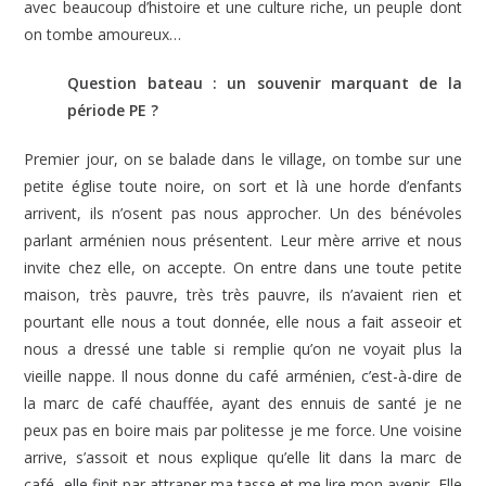
avec beaucoup d’histoire et une culture riche, un peuple dont
on tombe amoureux…
Question bateau : un souvenir marquant de la
période PE ?
Premier jour, on se balade dans le village, on tombe sur une
petite église toute noire, on sort et là une horde d’enfants
arrivent, ils n’osent pas nous approcher. Un des bénévoles
parlant arménien nous présentent. Leur mère arrive et nous
invite chez elle, on accepte. On entre dans une toute petite
maison, très pauvre, très très pauvre, ils n’avaient rien et
pourtant elle nous a tout donnée, elle nous a fait asseoir et
nous a dressé une table si remplie qu’on ne voyait plus la
vieille nappe. Il nous donne du café arménien, c’est-à-dire de
la marc de café chauffée, ayant des ennuis de santé je ne
peux pas en boire mais par politesse je me force. Une voisine
arrive, s’assoit et nous explique qu’elle lit dans la marc de
café, elle finit par attraper ma tasse et me lire mon avenir. Elle