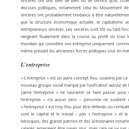
sincères ont une idée de bien ou de service qu’ils cro
discours politiques, notamment celui du Mouvement des 
sincères ont probablement tendance à être naturellemen
que la structure économique actuelle, le capitalisme a
entrepreneurs sincères. Les sincères sont tôt ou tard forcé
rangeant finalement dans la course au profit où tous l
mondain qui considère son entreprise uniquement comme s
même prédaté les anciennes forces politiques tout en me
L’entreprise
« L’entreprise » est un autre concept flou, soutenu par c
nouveau groupe social marqué par l’unification autour de l
j’aime l’entreprise » ne sauraient se faire passer pour 
l’entreprise » n’a aucun sens – personne ne soutient 
« l’entreprise » est trop flou pour être défendu ou combat
sont le capital et le travail – pas « l’entreprise » et 
héroïques, des grands patrons et des actionnaires notam
salariés aimeraient être payés plus, mais cela ne va pas