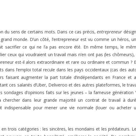
on du sens de certains mots. Dans ce cas précis,
entrepreneur
désig
lus grand monde. D’un côté, l’entrepreneur est vu comme un héros, u
ait sacrifier ce qui ne l’a pas encore été. En même temps, le mê
lier ceux qui voudraient un travail mais n’en ont pas (les chômeurs),
epreneur est-il alors extraordinaire et rare ou ordinaire et commun ? 
dants dans l’emploi total recule dans les pays occidentaux (cas des aut
ers faisant augmenter la part totale d’indépendants en France et 
 ces salariés d’Uber, Deliveroo et des autres plateformes, le trava
es sondages d’opinions faits sur les jeunes – la fameuse génération 
à chercher dans leur grande majorité un contrat de travail à dur
roit indispensable pour mener une vie normale (louer ou acheter 
en trois catégories : les sincères, les mondains et les prédateurs. L