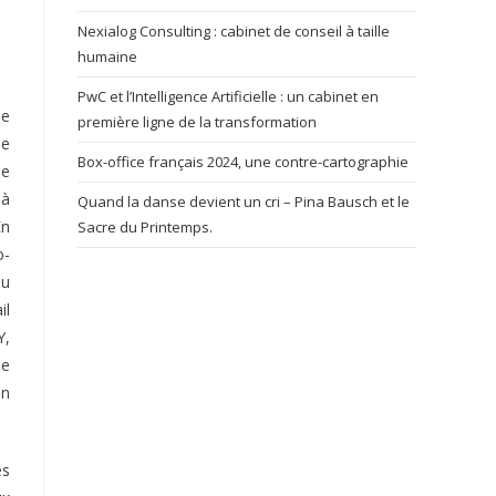
Nexialog Consulting : cabinet de conseil à taille
humaine
PwC et l’Intelligence Artificielle : un cabinet en
ne
première ligne de la transformation
ne
Box-office français 2024, une contre-cartographie
me
 à
Quand la danse devient un cri – Pina Bausch et le
En
Sacre du Printemps.
o-
au
il
Y,
ée
un
es