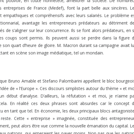
ient pouvoir, en toute honnêteté, améliorer la société. De nombre
entreprises de France (Medef), font la part belle aux sincères. L
t empathiques et compréhensifs avec leurs salariés. Le problème e
ctionnarial, avantage les entrepreneurs prédateurs au détriment d
s de s’aligner sur leur concurrence. Ils se font alors prédateurs, en 
es coups sont permis. Ils peuvent aussi se perdre dans la figure 
on quart d’heure de gloire. M. Macron durant sa campagne avait lu
ttant en scène son image médiatique, tel un mondain.
e que Bruno Amable et Stefano Palombarini appellent le bloc bourgeoi
’idée de « l’Europe ». Ces discours simplistes autour du thème « et mo
un début d’analyse. D’ailleurs, la réfutation « et moi, je n’aime p
cela. En réalité ces deux phrases sont absurdes car le concept 
tu en tant que tel. En économie, les deux principaux blocs antagonist
le reste. Cette « entreprise » imaginée, constituée des entrepreneu
ment, peut alors être vue comme la nouvelle émanation du capital. L
 aux patrons, qui aimeraient les payer moins. Non pas que les patro