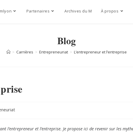
mlyon
Partenaires
Archives du M
À propos
Blog
>
Carrières
>
Entrepreneuriat
>
L’entrepreneur et l’entreprise
eprise
eneuriat
nt l’entrepreneur et l’entreprise. Je propose ici de revenir sur les myth