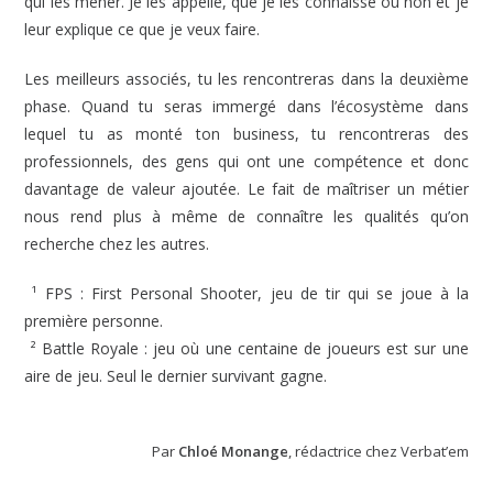
qui les mener. Je les appelle, que je les connaisse ou non et je
leur explique ce que je veux faire.
Les meilleurs associés, tu les rencontreras dans la deuxième
phase. Quand tu seras immergé dans l’écosystème dans
lequel tu as monté ton business, tu rencontreras des
professionnels, des gens qui ont une compétence et donc
davantage de valeur ajoutée. Le fait de maîtriser un métier
nous rend plus à même de connaître les qualités qu’on
recherche chez les autres.
¹ FPS : First Personal Shooter, jeu de tir qui se joue à la
première personne.
² Battle Royale : jeu où une centaine de joueurs est sur une
aire de jeu. Seul le dernier survivant gagne.
Par
Chloé Monange
,
rédactrice chez Verbat’em