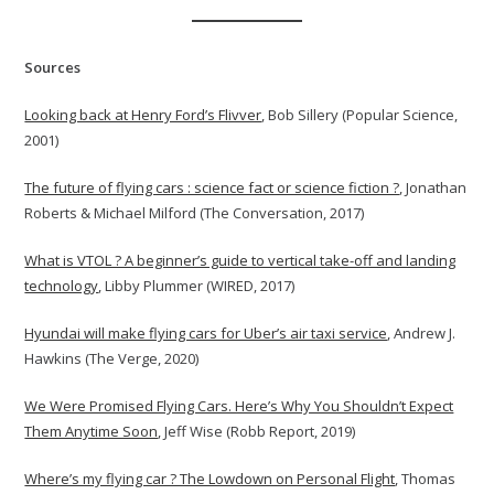
Sources
Looking back at Henry Ford’s Flivver
, Bob Sillery (Popular Science,
2001)
The future of flying cars : science fact or science fiction ?
, Jonathan
Roberts & Michael Milford (The Conversation, 2017)
What is VTOL ? A beginner’s guide to vertical take-off and landing
technology
, Libby Plummer (WIRED, 2017)
Hyundai will make flying cars for Uber’s air taxi service
, Andrew J.
Hawkins (The Verge, 2020)
We Were Promised Flying Cars. Here’s Why You Shouldn’t Expect
Them Anytime Soon
, Jeff Wise (Robb Report, 2019)
Where’s my flying car ? The Lowdown on Personal Flight
, Thomas