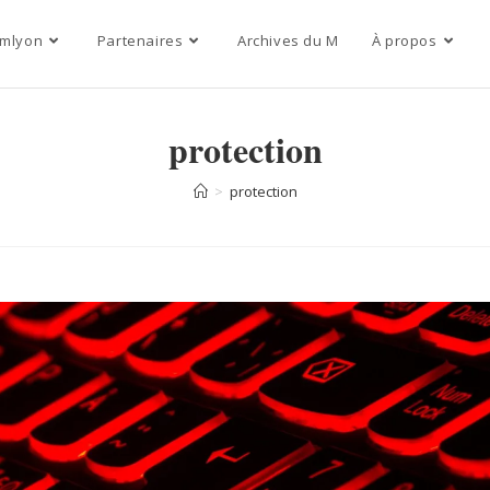
mlyon
Partenaires
Archives du M
À propos
protection
>
protection