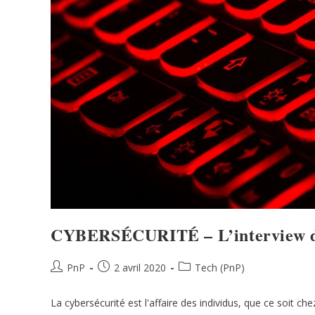
CYBERSÉCURITÉ – L’interview de
PnP
2 avril 2020
Tech (PnP)
La cybersécurité est l'affaire des individus, que ce soit ch