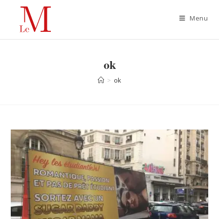
Menu
ok
>
ok