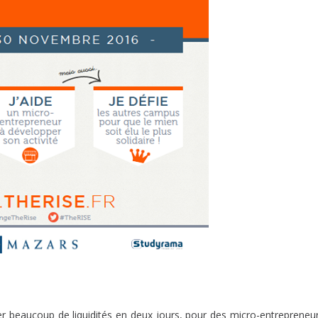
ter beaucoup de liquidités en deux jours, pour des micro-entrepreneu