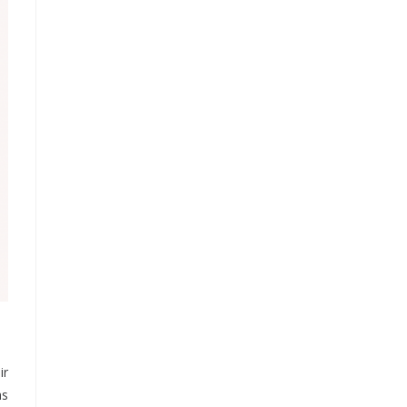
ir
as