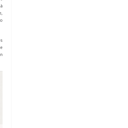
 à
e,
ro
es
ce
On