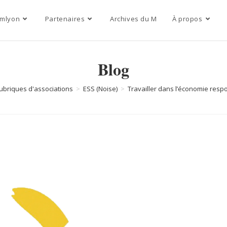
mlyon
Partenaires
Archives du M
À propos
Blog
ubriques d'associations
>
ESS (Noise)
>
Travailler dans l’économie resp