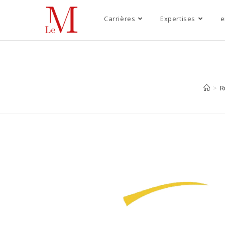
Carrières
Expertises
e
>
R