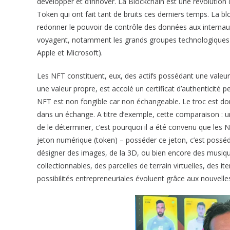
développer et d’innover. La Blockchain est une révolutio
Token qui ont fait tant de bruits ces derniers temps. La bl
redonner le pouvoir de contrôle des données aux internau
voyagent, notamment les grands groupes technologiques
Apple et Microsoft).
Les NFT constituent, eux, des actifs possédant une valeur
une valeur propre, est accolé un certificat d’authenticité 
NFT est non fongible car non échangeable. Le troc est donc
dans un échange. A titre d’exemple, cette comparaison : un
de le déterminer, c’est pourquoi il a été convenu que les N
jeton numérique (token) – posséder ce jeton, c’est posséde
désigner des images, de la 3D, ou bien encore des musiques
collectionnables, des parcelles de terrain virtuelles, des it
possibilités entrepreneuriales évoluent grâce aux nouvell