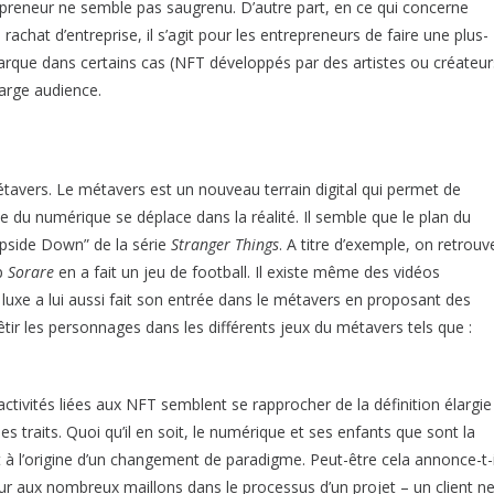
ntrepreneur ne semble pas saugrenu. D’autre part, en ce qui concerne
rachat d’entreprise, il s’agit pour les entrepreneurs de faire une plus-
e marque dans certains cas (NFT développés par des artistes ou créateur
e large audience.
tavers. Le métavers est un nouveau terrain digital qui permet de
le du numérique se déplace dans la réalité. Il semble que le plan du
”Upside Down” de la série
Stranger Things
. A titre d’exemple, on retrouv
up
Sorare
en a fait un jeu de football. Il existe même des vidéos
luxe a lui aussi fait son entrée dans le métavers en proposant des
êtir les personnages dans les différents jeux du métavers tels que :
 activités liées aux NFT semblent se rapprocher de la définition élargie
s traits. Quoi qu’il en soit, le numérique et ses enfants que sont la
 à l’origine d’un changement de paradigme. Peut-être cela annonce-t-i
r aux nombreux maillons dans le processus d’un projet – un client n