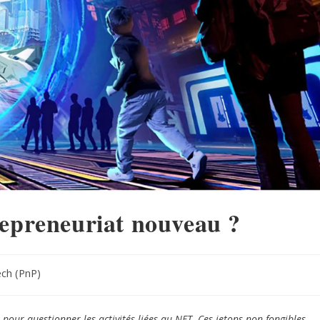
repreneuriat nouveau ?
ch (PnP)
pour questionner les activités liées au NFT. Ces jetons non fongibles