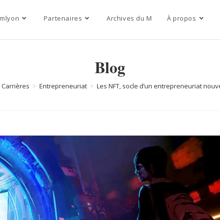
mlyon
Partenaires
Archives du M
À propos
Blog
Carrières
>
Entrepreneuriat
>
Les NFT, socle d’un entrepreneuriat nouv