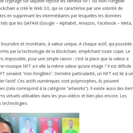
n de cryptage sur laquelle repose les fameux NFT ou Non-Fungible-
ockchain a créé le Web 3.0, qui se caractérise par une volonté de
tes en supprimant les intermédiaires par lesquelles les données
 tels que les GAFAM (Google – Alphabet, Amazon, Facebook – Meta,
 boursière et monétaire, à valeur unique. A chaque actif, qui possède
permis par la technologie de la blockchain, empêchant toute copie. Le
 impossible, pour une simple raison : c’est la place que la valeur a
e musique NFT a-t-elle la même valeur qu’une image ? Il est difficile
FT seraient “non-fongibles”. Dernière particularité, un NFT est lié à u
r l’actif. Ces actifs numériques sont polymorphes, ils peuvent
 (cela correspond à la catégorie “artworks”). Il existe aussi des ite
ems virtuels utilisables dans les jeux-vidéos et bien plus encore. Les
es technologies.