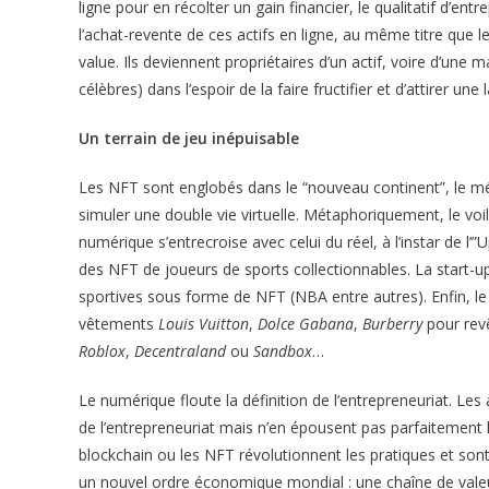
ligne pour en récolter un gain financier, le qualitatif d’e
l’achat-revente de ces actifs en ligne, au même titre que le 
value. Ils deviennent propriétaires d’un actif, voire d’un
célèbres) dans l’espoir de la faire fructifier et d’attirer un
Un terrain de jeu inépuisable
Les NFT sont englobés dans le “nouveau continent”, le mé
simuler une double vie virtuelle. Métaphoriquement, le voi
numérique s’entrecroise avec celui du réel, à l’instar de l’
des NFT de joueurs de sports collectionnables. La start-
sportives sous forme de NFT (NBA entre autres). Enfin, le 
vêtements
Louis Vuitton
,
Dolce Gabana
,
Burberry
pour rev
Roblox
,
Decentraland
ou
Sandbox
…
Le numérique floute la définition de l’entrepreneuriat. Les
de l’entrepreneuriat mais n’en épousent pas parfaitement le
blockchain ou les NFT révolutionnent les pratiques et sont
un nouvel ordre économique mondial : une chaîne de valeu