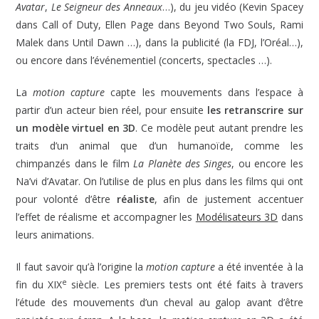
Avatar
,
Le Seigneur des Anneaux
…), du jeu vidéo (Kevin Spacey
dans Call of Duty, Ellen Page dans Beyond Two Souls, Rami
Malek dans Until Dawn …), dans la publicité (la FDJ, l’Oréal…),
ou encore dans l’événementiel (concerts, spectacles …).
La
motion capture
capte les mouvements dans l’espace à
partir d’un acteur bien réel, pour ensuite
les retranscrire sur
un modèle virtuel en 3D
. Ce modèle peut autant prendre les
traits d’un animal que d’un humanoïde, comme les
chimpanzés dans le film
La Planète des Singes
, ou encore les
Na’vi d’Avatar. On l’utilise de plus en plus dans les films qui ont
pour volonté d’être
réaliste
, afin de justement accentuer
l’effet de réalisme et accompagner les
Modélisateurs 3D
dans
leurs animations.
Il faut savoir qu’à l’origine la
motion capture
a été inventée à la
e
fin du XIX
siècle. Les premiers tests ont été faits à travers
l’étude des mouvements d’un cheval au galop avant d’être