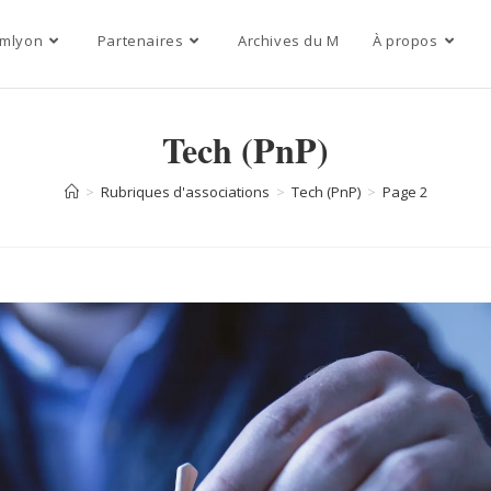
mlyon
Partenaires
Archives du M
À propos
Tech (PnP)
>
Rubriques d'associations
>
Tech (PnP)
>
Page 2