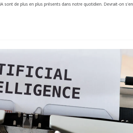
IA sont de plus en plus présents dans notre quotidien. Devrait-on s'en