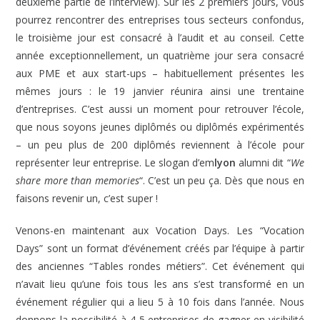
deuxième partie de l’interview). Sur les 2 premiers jours, vous
pourrez rencontrer des entreprises tous secteurs confondus,
le troisième jour est consacré à l’audit et au conseil. Cette
année exceptionnellement, un quatrième jour sera consacré
aux PME et aux start-ups – habituellement présentes les
mêmes jours : le 19 janvier réunira ainsi une trentaine
d’entreprises. C’est aussi un moment pour retrouver l’école,
que nous soyons jeunes diplômés ou diplômés expérimentés
– un peu plus de 200 diplômés reviennent à l’école pour
représenter leur entreprise. Le slogan d’em
lyon
alumni dit “
We
share more than memories
“. C’est un peu ça. Dès que nous en
faisons revenir un, c’est super !
Venons-en maintenant aux Vocation Days. Les “Vocation
Days” sont un format d’événement créés par l’équipe à partir
des anciennes “Tables rondes métiers”. Cet événement qui
n’avait lieu qu’une fois tous les ans s’est transformé en un
événement régulier qui a lieu 5 à 10 fois dans l’année. Nous
donnons la possibilité à 4-5 entreprises de gagner en visibilité