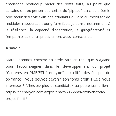
entendons beaucoup parler des softs skills, au point que
certains ont pu penser que c’était du “pipeau”. La crise a été le
révélateur des soft skills des étudiants qui ont dû mobiliser de
multiples ressources pour y faire face. Je pense notamment à
la résilience, la capacité d’adaptation, la (pro)réactivité et
l’empathie. Les entreprises en ont aussi conscience.
À
savoir
:
Marc Pérennès cherche sa perle rare en tant que stagiaire
pour l’accompagner dans le développement du projet
“Carrières en PME/ETI à em
lyon
” aux côtés des équipes de
bpifrance ! Vous pouvez devenir son “bras droit” ! Cela vous
intéresse ? N’hésitez plus et candidatez au poste sur le lien :
https://hr.em-lyon.com/fr/job/em-fr/742-bras-droit-chef-de-
projet-f-h-fr/