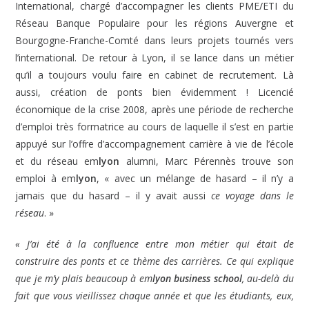
International, chargé d’accompagner les clients PME/ETI du
Réseau Banque Populaire pour les régions Auvergne et
Bourgogne-Franche-Comté dans leurs projets tournés vers
l’international. De retour à Lyon, il se lance dans un métier
qu’il a toujours voulu faire en cabinet de recrutement. Là
aussi, création de ponts bien évidemment ! Licencié
économique de la crise 2008, après une période de recherche
d’emploi très formatrice au cours de laquelle il s’est en partie
appuyé sur l’offre d’accompagnement carrière à vie de l’école
et du réseau em
lyon
alumni, Marc Pérennès trouve son
emploi à em
lyon
, « avec un mélange de hasard – il n’y a
jamais que du hasard – il y avait aussi
ce voyage dans le
réseau
. »
« J’ai été à la confluence entre mon métier qui était de
construire des ponts et ce thème des carrières. Ce qui explique
que je m’y plais beaucoup à em
lyon business school
, au-delà du
fait que vous vieillissez chaque année et que les étudiants, eux,