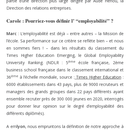
partie d’une direction plus large dirigée par Aude Henou, la
Direction des relations entreprises.
Carole :
Pourriez-vous définir l’ “employabilité” ?
Marc
: L’employabilité est déjà – entre autres – la Mission de
l’école. Sa performance sur ce critère se reflète bien – et nous
en sommes fiers ! – dans les résultats du classement du
Times Higher Education Emerging, le Global Employability
ème
University Ranking. (NDLR : 5
école française, 2ème
business school française dans le classement international et
ème
36
à l’échelle mondiale, source :
Times Higher Education
:
6000 établissements dans 43 pays, plus de 9000 recruteurs et
managers des grands groupes dans 22 pays différents ayant
ensemble recruter près de 300 000 jeunes en 2020, interrogés
pour donner leur opinion sur le degré d’employabilité des
différents diplômés).
A em
lyon
, nous empruntons la définition de notre approche à